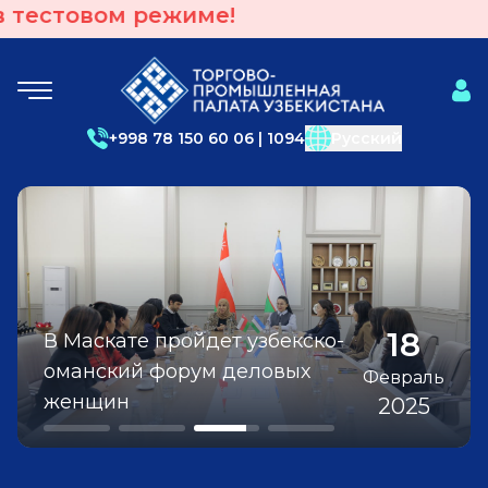
 режиме!
+998 78 150 60 06 | 1094
Русский
Анкета по изучению
22
потребностей предприятий,
19
18
18
Расширяется сотрудничество
В Маскате пройдет узбекско-
Обсуждены возможности
имеющих экспортный рынок, в
Февраль
между Узбекистаном и ОАЭ в
оманский форум деловых
развития рынка франчайзинга
расширении своей
2025
Февраль
Февраль
Февраль
сфере образования
женщин
в Узбекистане
2025
2025
2025
деятельности!