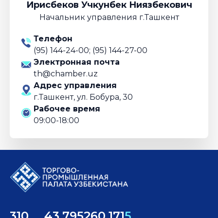
Ирисбеков Учкунбек Ниязбекович
Начальник управления г.Ташкент
Телефон
(95) 144-24-00; (95) 144-27-00
Электронная почта
th@chamber.uz
Адрес управления
г.Ташкент, ул. Бобура, 30
Рабочее время
09:00-18:00
310
43,795
260,171
5